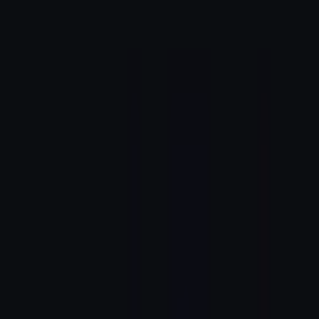
Um refúgio exclusivo para quem valoriza privacidade,
arquitetura e qualidade de vida.
Empreendimentos
Reserva
Natural
Porto
Fino
Reserva Natural PortoFino
01
/
23
Expandir