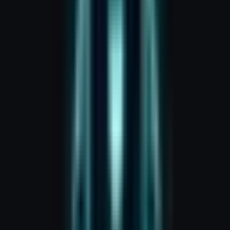
Todas as unidades vendidas